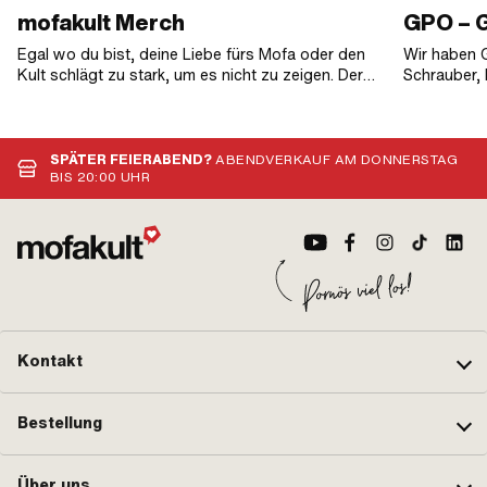
mofakult Merch
GPO – 
Egal wo du bist, deine Liebe fürs Mofa oder den
Wir haben G
Kult schlägt zu stark, um es nicht zu zeigen. Der
Schrauber, 
kleine Spass im Alltag für absolute Fans.
erlebt haben
nicht hält. 
steht für eh
unnötiger S
SPÄTER FEIERABEND?
ABENDVERKAUF AM DONNERSTAG
Punkt.
BIS 20:00 UHR
Kontakt
Bestellung
Über uns