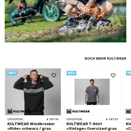
NOCH MEHR KULTWEAR
NEU
NEU
N
UNIVERSAL
38744
UNIVERSAL
38724
UN
KULTWEAR Windbreaker
KULTWEAR T-Shirt
KU
«Ride» schwarz / grau
«Vintage» Oversized grau
«C