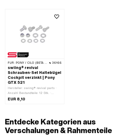
FÜR:
PONY / CILO (BETA 521 & 512)
36166
swiing® revival
Schrauben-Set Haltebügel
Cockpit verzinkt | Pony
GTX 521
Hersteller: swiing® revival parts ·
Anzahl Bestandteile: 12 Stk. ·
Material: Stahl · Oberfläche: verzinkt
EUR 8,10
(blau) · Antrieb: Aussensechskant ·
Gewindeart: M5x0.8
(Standardgewinde) · Gewindeart:
M6x1 (Standardgewinde) ·
Entdecke Kategorien aus
Schraubenkopf: Sechskant ·
Nenndurchmesser (Gewinde): 5 mm
Verschalungen & Rahmenteile
· Nenndurchmesser (Gewinde): 6
mm · Schlüsselweite: 8 mm ·