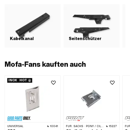
Schlüsselweite: 10 mm
Kabelkanal
Seitenschützer
T
Mofa-Fans kauften auch
INOX
HOT
UNIVERSAL
10041
FÜR:
SACHS · PONY / CILO (BETA 521 & 512)
15227
FÜR