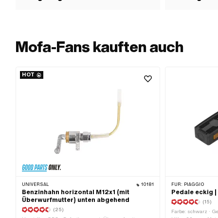
Mofa-Fans kauften auch
HOT
UNIVERSAL
10181
FÜR:
PIAGGIO
Benzinhahn horizontal M12x1 (mit
Pedale eckig |
Überwurfmutter) unten abgehend
(15)
(25)
Farbe: schwarz · Ge