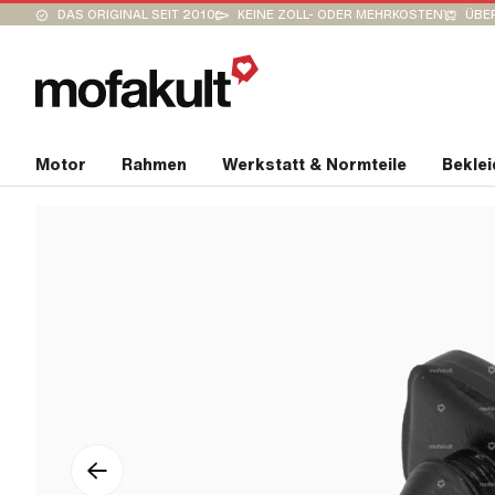
DAS ORIGINAL SEIT 2010
KEINE ZOLL- ODER MEHRKOSTEN
ÜBER
Motor
Rahmen
Werkstatt & Normteile
Bekle