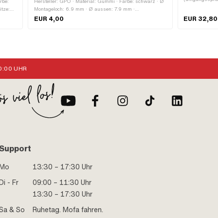
rbe:
Hersteller: GPO · Material: Gummi · Farbe: schwarz · Ø
elektropoliert
itze:
Montageloch: 6.9 mm · Ø aussen: 7.9 mm ·
innen: 16.25 
1200 mm
Gesamtlänge: 22.8 mm · Gesamthöhe: 22.7 mm ·
EUR 4,00
EUR 32,80
100 mm · Piag
le:
Breite: 16.25 mm · Höhe: 8.8 mm
form:
r) ·
 ·
:00 UHR
Support
Mo
13:30 – 17:30 Uhr
Di - Fr
09:00 – 11:30 Uhr
13:30 – 17:30 Uhr
Sa & So
Ruhetag. Mofa fahren.