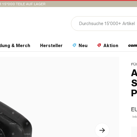
 15’000 TEILE AUF LAGER
idung & Merch
Hersteller
Neu
Aktion
FÜ
A
S
P
EU
In