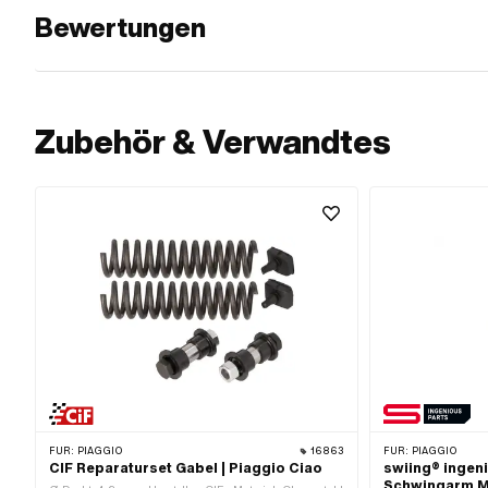
Bewertungen
Zubehör & Verwandtes
FÜR:
PIAGGIO
16863
FÜR:
PIAGGIO
CIF Reparaturset Gabel | Piaggio Ciao
swiing® ingen
Schwingarm Me