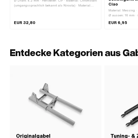
Ø Draht: 4.2 mm · Hersteller: CIF · Material: Chromstahl
Ciao
(umgangssprachlich bekannt als Nirosta) · Material:
Federstahl · Material: Gummi · Material: Kunststoff ·
Material: Messing · 
Material: Stahl · Ø innen: 20 mm · Gesamtlänge: 112
Ø aussen: 16 mm ·
mm · Ø aussen: 28 mm
mm · Ø innen: 12.
EUR 32,80
EUR 6,95
Entdecke Kategorien aus Ga
Originalgabel
Tuning- &