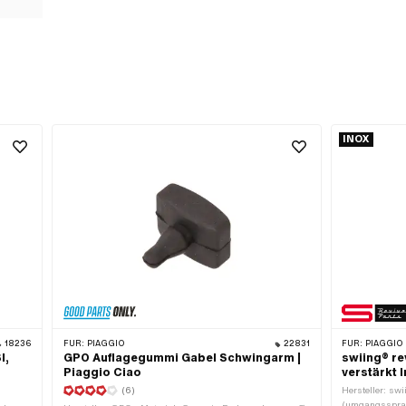
INOX
18236
FÜR:
PIAGGIO
22831
FÜR:
PIAGGIO
I,
GPO Auflagegummi Gabel Schwingarm |
swiing® re
Piaggio Ciao
verstärkt I
(6)
Hersteller: swi
(umgangssprach