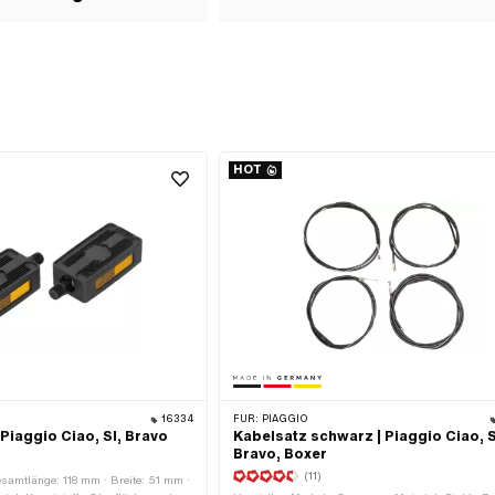
HOT
16334
FÜR:
PIAGGIO
 Piaggio Ciao, SI, Bravo
Kabelsatz schwarz | Piaggio Ciao, S
Bravo, Boxer
(11)
samtlänge: 118 mm · Breite: 51 mm ·