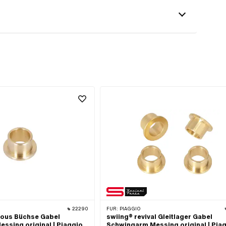
22290
FÜR:
PIAGGIO
ious Büchse Gabel
swiing® revival Gleitlager Gabel
ssing original | Piaggio
Schwingarm Messing original | Pia