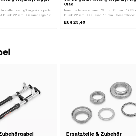
Ciao
Hersteller: swiing® ingenious parts ·
Nenndurchmesser innen: 13 mm · Ø innen: 12.85
 Ø Bund: 22 mm · Gesamtlänge: 12
Bund: 22 mm · Ø aussen: 16 mm · Gesamthöhe:
85 mm
· Hersteller: swiing® revival parts · Material: Mes
EUR 23,40
bel
 Zubehörgabel
Ersatzteile & Zubehör