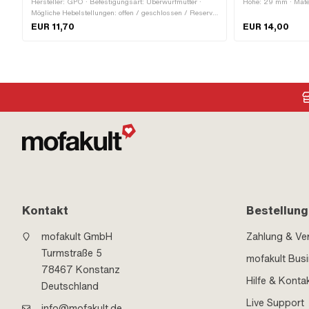
Hersteller: GPO · Befestigungsart: Überwurfmutter ·
Höhe: 29 mm · Materi
Mögliche Hebelstellungen: offen / geschlossen / Reserve
· Gewindeart: FG14.
· Material Hebel: Metall · Filterart: Kunststoffnetz ·
Aussenzweikant · Sc
EUR 11,70
EUR 14,00
Einbaurichtung: waagrecht / horizontal ·
Ja
Auslassrichtung: unten · Reserverohrform: gebogen · Ø
Benzinschlauchanschluss: 6 mm · Höhe Reservestand:
70 mm · Gewindeart: MF12x1 (Feingewinde)
Kontakt
Bestellung
mofakult GmbH
Zahlung & Ve
Turmstraße 5
mofakult Bus
78467 Konstanz
Hilfe & Konta
Deutschland
Live Support
info@mofakult.de