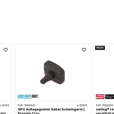
INOX
22414
FÜR:
PIAGGIO
22831
FÜR:
PIAGGIO
GPO Auflagegummi Gabel Schwingarm |
swiing® re
ggio
Piaggio Ciao
verstärkt I