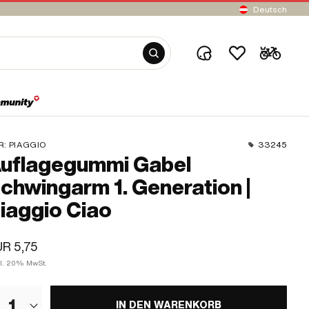
Deutsch
R:
PIAGGIO
33245
uflagegummi Gabel
chwingarm 1. Generation |
iaggio Ciao
R 5,75
kl. 20% MwSt.
1
IN DEN WARENKORB