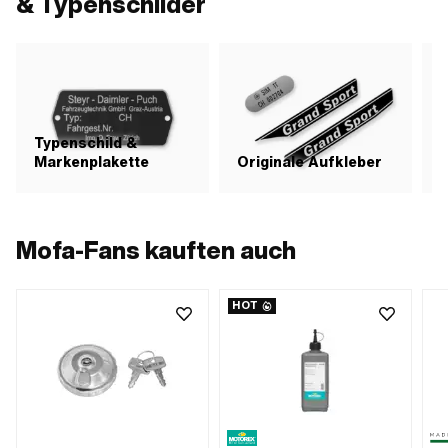
& Typenschilder
Typenschild &
Markenplakette
Originale Aufkleber
S
Mofa-Fans kauften auch
HOT