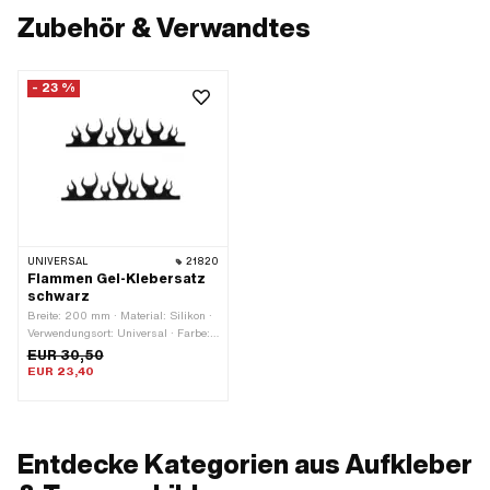
Zubehör & Verwandtes
- 23 %
UNIVERSAL
21820
Flammen Gel-Klebersatz
schwarz
Breite: 200 mm · Material: Silikon ·
Verwendungsort: Universal · Farbe:
schwarz · Beschaffenheit Rückseite:
EUR 30,50
Klebstoff · Höhe: 50 mm ·
EUR 23,40
Transferfolie: Nein
Entdecke Kategorien aus Aufkleber