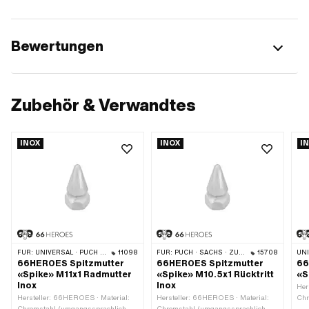
Bewertungen
Zubehör & Verwandtes
INOX
INOX
I
FÜR:
UNIVERSAL · PUCH · SACHS · PONY / CILO (BETA 521 & 512) · PIAGGIO · ZÜNDAPP BELMONDO
11098
FÜR:
PUCH · SACHS · ZÜNDAPP BELMONDO · CILO
15708
UN
66HEROES Spitzmutter
66HEROES Spitzmutter
66
«Spike» M11x1 Radmutter
«Spike» M10.5x1 Rücktritt
«S
Inox
Inox
Her
Hersteller: 66HEROES · Material:
Hersteller: 66HEROES · Material:
Chr
Chromstahl (umgangssprachlich
Chromstahl (umgangssprachlich
bek