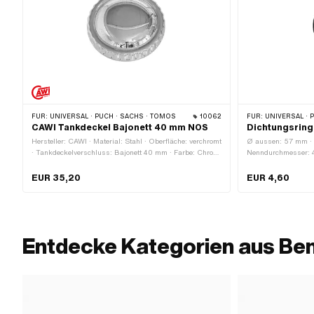
FÜR:
UNIVERSAL · PUCH · SACHS · TOMOS
10062
FÜR:
UNIVERSAL · 
CAWI Tankdeckel Bajonett 40 mm NOS
Dichtungsring
Hersteller: CAWI · Material: Stahl · Oberfläche: verchromt
Ø aussen: 57 mm · 
· Tankdeckelverschluss: Bajonett 40 mm · Farbe: Chrom
Nenndurchmesser: 4
· Abschliessbar: Nein · Entlüftet: Ja · Ø Kopf aussen:
Rahmen) · Ø innen
64.8 mm · Höhe: 23.4 mm
EUR 35,20
EUR 4,60
Entdecke Kategorien aus Ben