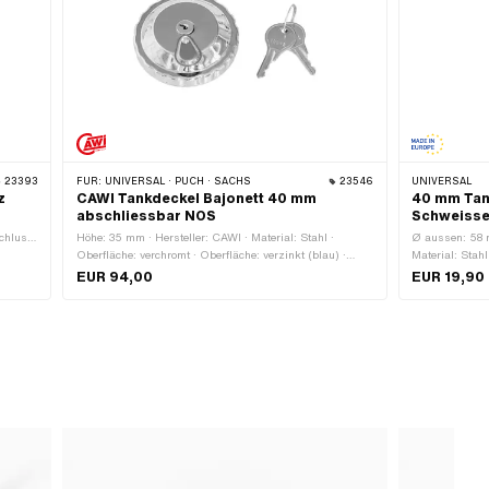
23393
FÜR:
UNIVERSAL · PUCH · SACHS
23546
UNIVERSAL
z
CAWI Tankdeckel Bajonett 40 mm
40 mm Tank
abschliessbar NOS
Schweisse
schluss:
Höhe: 35 mm · Hersteller: CAWI · Material: Stahl ·
Ø aussen: 58 m
Oberfläche: verchromt · Oberfläche: verzinkt (blau) ·
Material: Stah
Tankdeckelverschluss: Bajonett 40 mm · Farbe: Chrom ·
· Höhe: 22.5 
EUR 94,00
EUR 19,90
Abschliessbar: Ja · Entlüftet: Ja · Ø Kopf aussen: 66.4
mm