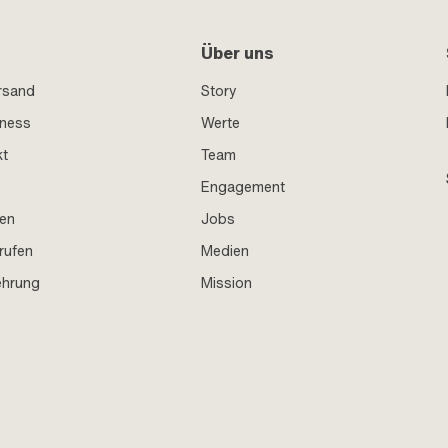
Über uns
rsand
Story
iness
Werte
kt
Team
Engagement
en
Jobs
rufen
Medien
ehrung
Mission