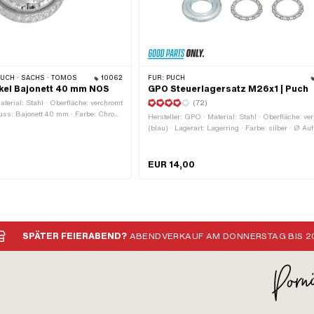
PUCH · SACHS · TOMOS
10062
FÜR:
PUCH
kel Bajonett 40 mm NOS
GPO Steuerlagersatz M26x1 | Puch
aterial: Stahl · Oberfläche: verchromt
(72)
luss: Bajonett 40 mm · Farbe: Chrom
Hersteller: GPO · Material: Stahl · Oberfläche: ver
n · Entlüftet: Ja · Ø Kopf aussen:
(blau) · Lagerart: Lagerring · Farbe: silber · Ø A
3.4 mm
Rahmen: 31 mm · Ø aussen: 41 mm · Ø innen: 26
Gewindeart: MF26x1 (Feingewinde)
EUR 14,00
SPÄTER FEIERABEND?
ABENDVERKAUF AM DONNERSTAG BIS 20