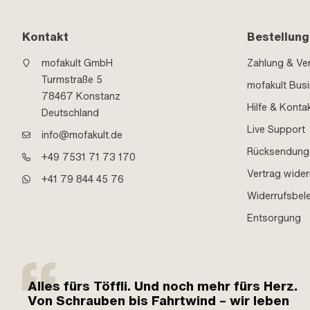
Kontakt
Bestellung
mofakult GmbH
Zahlung & Ve
Turmstraße 5
mofakult Bus
78467 Konstanz
Hilfe & Konta
Deutschland
Live Support
info@mofakult.de
Rücksendung
+49 7531 71 73 170
Vertrag wider
+41 79 844 45 76
Widerrufsbel
Entsorgung
Alles fürs Töffli. Und noch mehr fürs Herz.
Von Schrauben bis Fahrtwind – wir leben