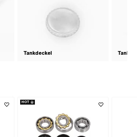
Tankdeckel
Tank &
HOT