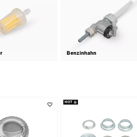
er
Benzinhahn
HOT