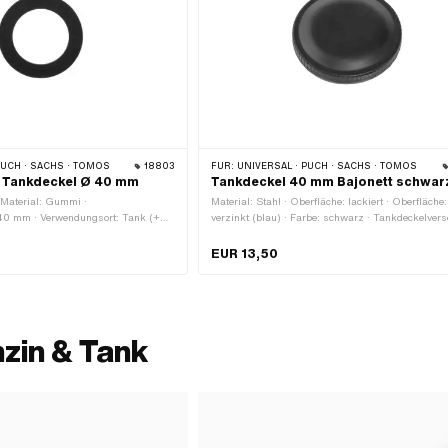
PUCH · SACHS · TOMOS
18803
FÜR:
UNIVERSAL · PUCH · SACHS · TOMOS
 Tankdeckel Ø 40 mm
Tankdeckel 40 mm Bajonett schwar
Material: Gummi ·
Material: Stahl · Oberfläche: lackiert · Oberfläche:
0 mm · Verwendungsort: Tank (+
verzinkt (blau) · Farbe: schwarz · Tankdeckelver
: 39 mm
Bajonett 40 mm · Abschliessbar: Nein
EUR 13,50
zin & Tank