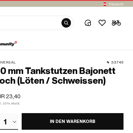
Deutsch
IVERSAL
33745
0 mm Tankstutzen Bajonett
och (Löten / Schweissen)
UR 23,40
kl. 20% MwSt.
1
IN DEN WARENKORB