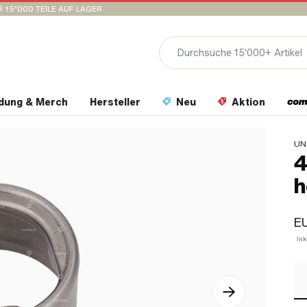
 15’000 TEILE AUF LAGER
idung & Merch
Hersteller
Neu
Aktion
UN
4
h
E
In