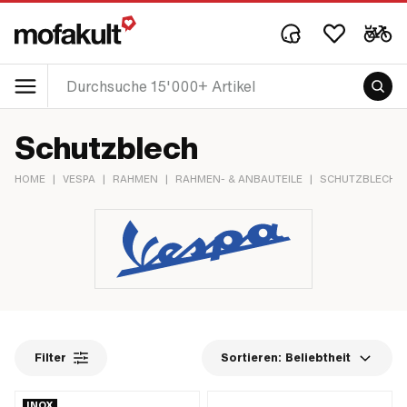
Schutzblech
HOME
|
VESPA
|
RAHMEN
|
RAHMEN- & ANBAUTEILE
|
SCHUTZBLECH
|
Filter
Sortieren:
Beliebtheit
INOX