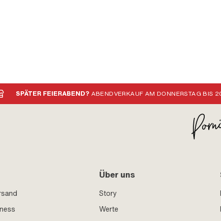
SPÄTER FEIERABEND?
ABENDVERKAUF AM DONNERSTAG BIS 20
Über uns
rsand
Story
iness
Werte