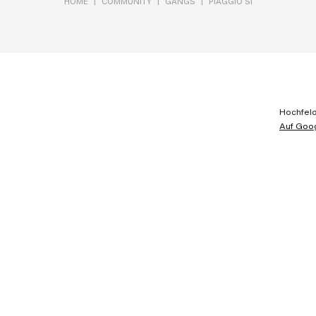
|
|
|
HOME
COMMUNITY
GANGS
PIAGGIO SI
Hochfel
Auf Goo