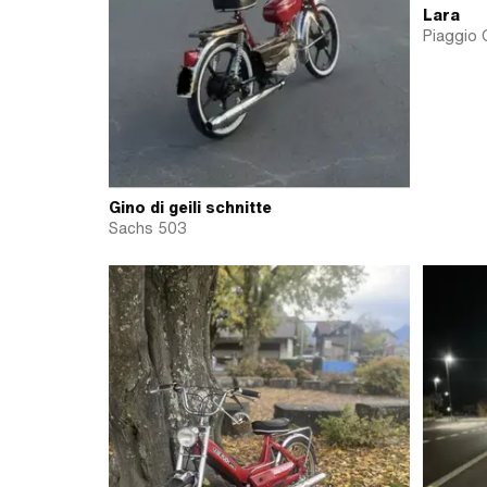
Lara
Piaggio 
Gino di geili schnitte
Sachs 503