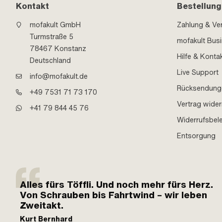
Kontakt
Bestellung
mofakult GmbH
Zahlung & Ve
Turmstraße 5
mofakult Bus
78467 Konstanz
Hilfe & Konta
Deutschland
Live Support
info@mofakult.de
Rücksendung
+49 7531 71 73 170
Vertrag wider
+41 79 844 45 76
Widerrufsbel
Entsorgung
Alles fürs Töffli. Und noch mehr fürs Herz.
Von Schrauben bis Fahrtwind – wir leben
Zweitakt.
Kurt Bernhard