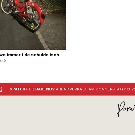
 wo immer i de schulde isch
i S
SPÄTER FEIERABEND?
ABENDVERKAUF AM DONNERSTAG BIS 20