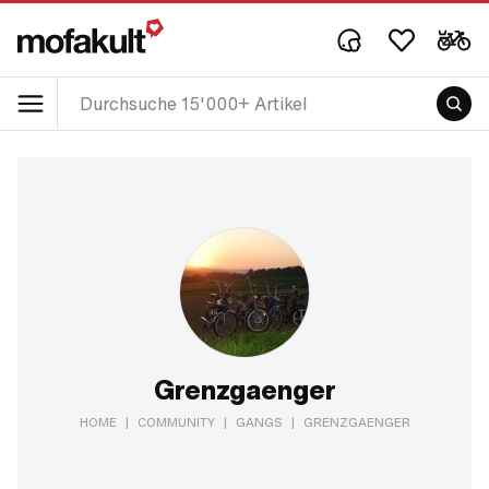
Grenzgaenger
HOME
|
COMMUNITY
|
GANGS
|
GRENZGAENGER