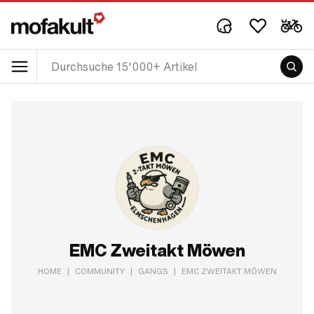
EMC Zweitakt Möwen
HOME
|
COMMUNITY
|
GANGS
|
EMC ZWEITAKT MÖWEN